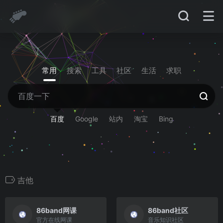
常用
搜索
工具
社区
生活
求职
百度
Google
站内
淘宝
Bing
吉他
86band网课
86band社区
官方在线网课
音乐知识社区